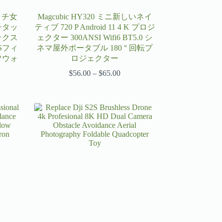
ッチ女
Magcubic HY320 ミニ新しいネイ
チタッ
ティブ 720 P Android 11 4 K プロジ
ックス
ェクター 300ANSI Wifi6 BT5.0 シ
Sフィ
ネマ屋外ポータブル 180 ° 回転プ
ツウォ
ロジェクター
$
56.00
–
$
65.00
価
格
帯:
$56.00
–
37
$65.00
53