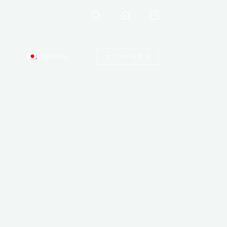
シ
ョ
ッ
ピ
Japanese
オファーを見る
ン
グ
カ
ー
ト