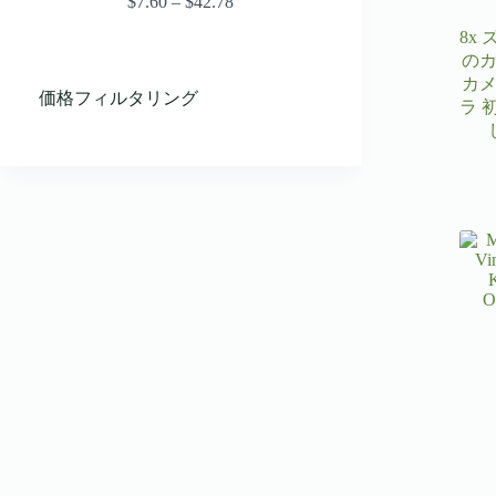
$
7.60
–
$
42.78
価
格
8x
帯:
の
$7.60
カ
–
価格フィルタリング
ラ 
$42.78