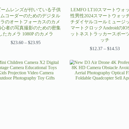
 ズームレンズが付いている子供
LEMFO LT10スマートウォ
カムコーダーのためのデジタル
性男性2024スマートウォッ
メラのオートフォーカスのカメ
チダイヤルコールミュージ
初心者の写真撮影のための密集
マートクロックAndroidのIO
したカメラ 1080P のカメラ
ットネストラッカースポー
ッチ
$
23.60
–
$
23.95
価
格
$
12.37
–
$
14.53
価
帯:
格
$23.60
帯:
–
$12.
$23.95
–
$14.