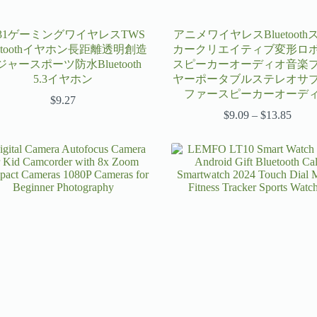
r31ゲーミングワイヤレスTWS
アニメワイヤレスBluetooth
uetoothイヤホン長距離透明創造
カークリエイティブ変形ロ
ジャースポーツ防水Bluetooth
スピーカーオーディオ音楽
5.3イヤホン
ヤーポータブルステレオサ
ファースピーカーオーデ
$
9.27
$
9.09
–
$
13.85
価
格
帯:
$9.09
–
$13.8