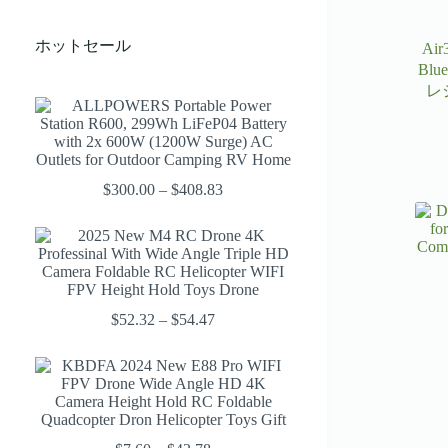
ホットセール
Ai
Bl
レ
$
300.00
–
$
408.83
価
格
帯:
$300.00
–
$408.83
$
52.32
–
$
54.47
価
格
帯:
$52.32
–
$54.47