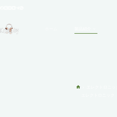
コ
ン
テ
ン
ツ
ホーム
製品紹介
へ
ス
キ
ッ
プ
エレクトロニッ
ホ
エレクトロニック
ー
ム