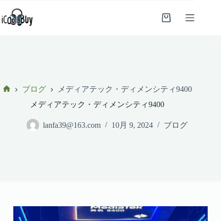
コ
ン
シ
テ
ョ
ン
ッ
ツ
ピ
へ
ン
ス
グ
キ
カ
ッ
ブログ
メディアテック・ディメンシティ9400
ー
プ
ホ
メディアテック・ディメンシティ9400
ト
ー
ム
lanfa39@163.com
10月 9, 2024
ブログ